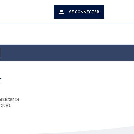
SE CONNECTER
T
 assistance
èques.