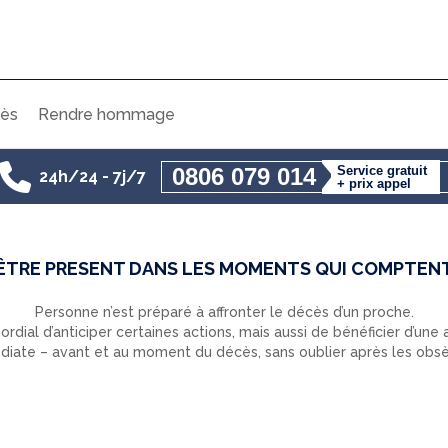
ès
Rendre hommage
0806 079 014
Service gratuit
24h/24 - 7j/7
+ prix appel
ÊTRE PRESENT DANS LES MOMENTS QUI COMPTEN
Personne n’est préparé à affronter le décès d’un proche.
mordial d’anticiper certaines actions, mais aussi de bénéficier d’une
iate – avant et au moment du décès, sans oublier après les obs